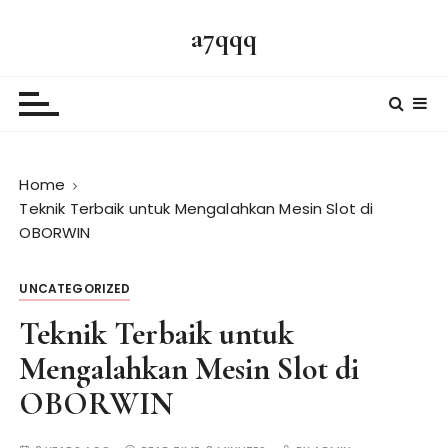
S
a7qqq
k
i
p
t
o
c
Home
o
Teknik Terbaik untuk Mengalahkan Mesin Slot di
n
OBORWIN
t
e
n
UNCATEGORIZED
t
Teknik Terbaik untuk
Mengalahkan Mesin Slot di
OBORWIN