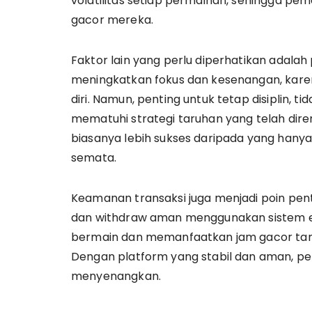
volatilitas setiap permainan, sehingga pe
gacor mereka.
Faktor lain yang perlu diperhatikan adalah
meningkatkan fokus dan kesenangan, kare
diri. Namun, penting untuk tetap disiplin, 
mematuhi strategi taruhan yang telah dir
biasanya lebih sukses daripada yang hany
semata.
Keamanan transaksi juga menjadi poin pent
dan withdraw aman menggunakan sistem enk
bermain dan memanfaatkan jam gacor tan
Dengan platform yang stabil dan aman, p
menyenangkan.