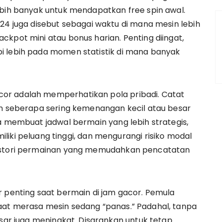
ebih banyak untuk mendapatkan free spin awal.
24 juga disebut sebagai waktu di mana mesin lebih
ckpot mini atau bonus harian. Penting diingat,
i lebih pada momen statistik di mana banyak
or adalah memperhatikan pola pribadi. Catat
an seberapa sering kemenangan kecil atau besar
sa membuat jadwal bermain yang lebih strategis,
 peluang tinggi, dan mengurangi risiko modal
histori permainan yang memudahkan pencatatan
r penting saat bermain di jam gacor. Pemula
aat merasa mesin sedang “panas.” Padahal, tanpa
esar juga meningkat. Disarankan untuk tetap