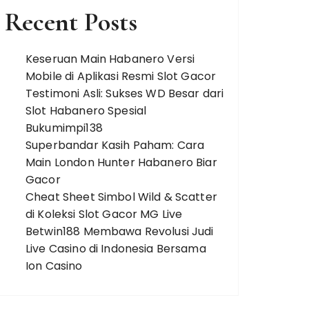
Recent Posts
Keseruan Main Habanero Versi
Mobile di Aplikasi Resmi Slot Gacor
Testimoni Asli: Sukses WD Besar dari
Slot Habanero Spesial
Bukumimpi138
Superbandar Kasih Paham: Cara
Main London Hunter Habanero Biar
Gacor
Cheat Sheet Simbol Wild & Scatter
di Koleksi Slot Gacor MG Live
Betwin188 Membawa Revolusi Judi
Live Casino di Indonesia Bersama
Ion Casino