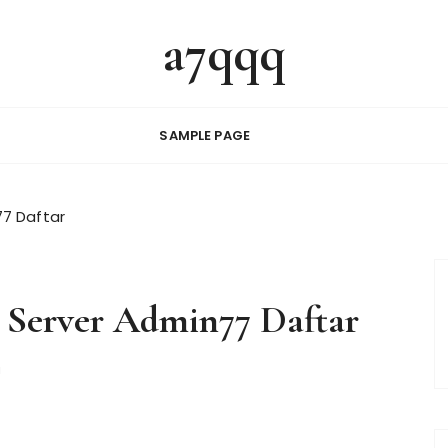
a7qqq
SAMPLE PAGE
7 Daftar
 Server Admin77 Daftar
N