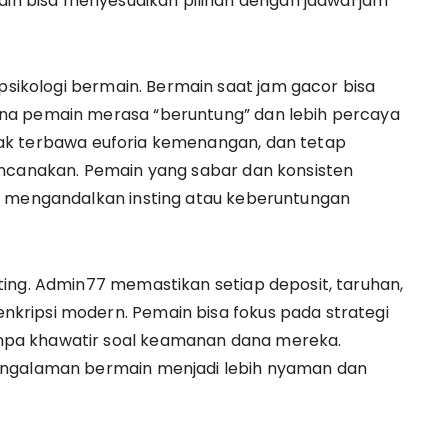
main bisa menyesuaikan pilihan dengan jadwal jam
 psikologi bermain. Bermain saat jam gacor bisa
na pemain merasa “beruntung” dan lebih percaya
tidak terbawa euforia kemenangan, dan tetap
encanakan. Pemain yang sabar dan konsisten
a mengandalkan insting atau keberuntungan
ing. Admin77 memastikan setiap deposit, taruhan,
ripsi modern. Pemain bisa fokus pada strategi
pa khawatir soal keamanan dana mereka.
engalaman bermain menjadi lebih nyaman dan