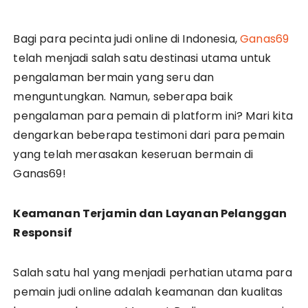
Bagi para pecinta judi online di Indonesia,
Ganas69
telah menjadi salah satu destinasi utama untuk
pengalaman bermain yang seru dan
menguntungkan. Namun, seberapa baik
pengalaman para pemain di platform ini? Mari kita
dengarkan beberapa testimoni dari para pemain
yang telah merasakan keseruan bermain di
Ganas69!
Keamanan Terjamin dan Layanan Pelanggan
Responsif
Salah satu hal yang menjadi perhatian utama para
pemain judi online adalah keamanan dan kualitas