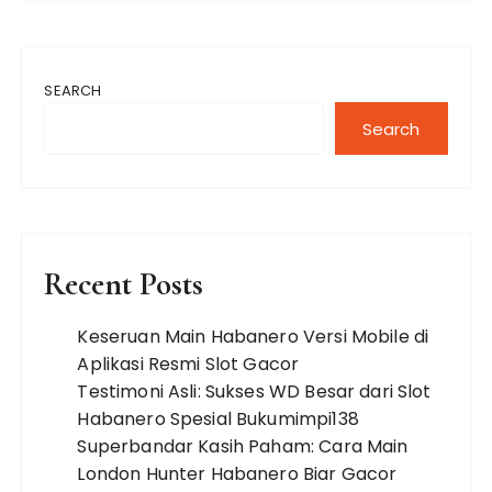
SEARCH
Search
Recent Posts
Keseruan Main Habanero Versi Mobile di
Aplikasi Resmi Slot Gacor
Testimoni Asli: Sukses WD Besar dari Slot
Habanero Spesial Bukumimpi138
Superbandar Kasih Paham: Cara Main
London Hunter Habanero Biar Gacor