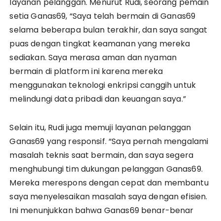
layanan pelanggan. Menurut Rudi, seorang pemain
setia Ganas69, “Saya telah bermain di Ganas69
selama beberapa bulan terakhir, dan saya sangat
puas dengan tingkat keamanan yang mereka
sediakan. Saya merasa aman dan nyaman
bermain di platform ini karena mereka
menggunakan teknologi enkripsi canggih untuk
melindungi data pribadi dan keuangan saya.”
Selain itu, Rudi juga memuji layanan pelanggan
Ganas69 yang responsif. “Saya pernah mengalami
masalah teknis saat bermain, dan saya segera
menghubungi tim dukungan pelanggan Ganas69.
Mereka merespons dengan cepat dan membantu
saya menyelesaikan masalah saya dengan efisien.
Ini menunjukkan bahwa Ganas69 benar-benar