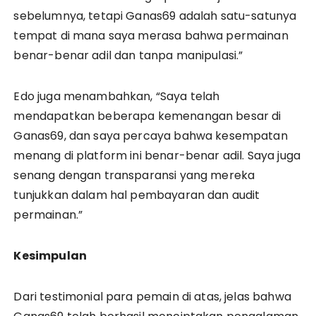
sebelumnya, tetapi Ganas69 adalah satu-satunya
tempat di mana saya merasa bahwa permainan
benar-benar adil dan tanpa manipulasi.”
Edo juga menambahkan, “Saya telah
mendapatkan beberapa kemenangan besar di
Ganas69, dan saya percaya bahwa kesempatan
menang di platform ini benar-benar adil. Saya juga
senang dengan transparansi yang mereka
tunjukkan dalam hal pembayaran dan audit
permainan.”
Kesimpulan
Dari testimonial para pemain di atas, jelas bahwa