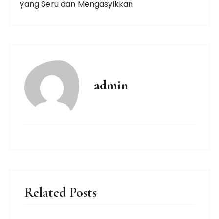
yang Seru dan Mengasyikkan
admin
Related Posts