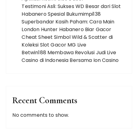
Testimoni Asli: Sukses WD Besar dari Slot
Habanero Spesial Bukumimpi138
Superbandar Kasih Paham: Cara Main
London Hunter Habanero Biar Gacor
Cheat Sheet Simbol Wild & Scatter di
Koleksi Slot Gacor MG Live
Betwin188 Membawa Revolusi Judi Live
Casino di Indonesia Bersama Ion Casino
Recent Comments
No comments to show.