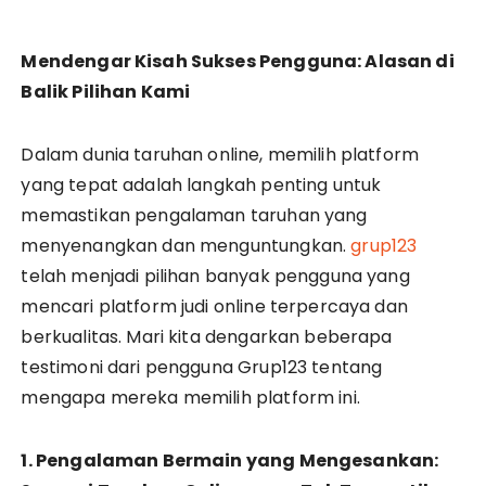
Mendengar Kisah Sukses Pengguna: Alasan di
Balik Pilihan Kami
Dalam dunia taruhan online, memilih platform
yang tepat adalah langkah penting untuk
memastikan pengalaman taruhan yang
menyenangkan dan menguntungkan.
grup123
telah menjadi pilihan banyak pengguna yang
mencari platform judi online terpercaya dan
berkualitas. Mari kita dengarkan beberapa
testimoni dari pengguna Grup123 tentang
mengapa mereka memilih platform ini.
1. Pengalaman Bermain yang Mengesankan: