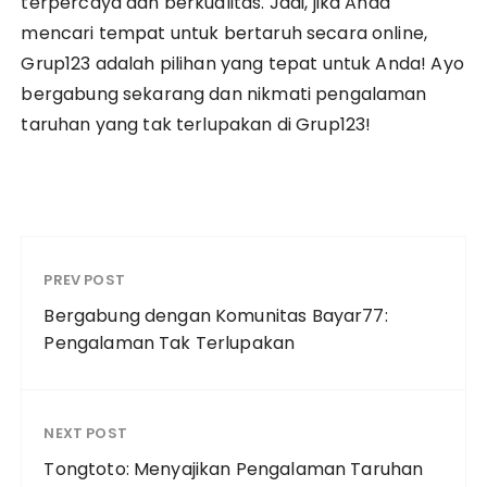
terpercaya dan berkualitas. Jadi, jika Anda
mencari tempat untuk bertaruh secara online,
Grup123 adalah pilihan yang tepat untuk Anda! Ayo
bergabung sekarang dan nikmati pengalaman
taruhan yang tak terlupakan di Grup123!
PREV POST
Bergabung dengan Komunitas Bayar77:
Pengalaman Tak Terlupakan
NEXT POST
Tongtoto: Menyajikan Pengalaman Taruhan