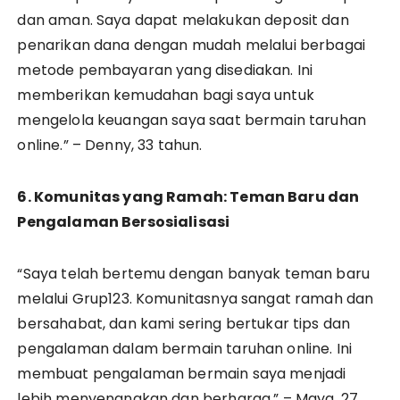
dan aman. Saya dapat melakukan deposit dan
penarikan dana dengan mudah melalui berbagai
metode pembayaran yang disediakan. Ini
memberikan kemudahan bagi saya untuk
mengelola keuangan saya saat bermain taruhan
online.” – Denny, 33 tahun.
6. Komunitas yang Ramah: Teman Baru dan
Pengalaman Bersosialisasi
“Saya telah bertemu dengan banyak teman baru
melalui Grup123. Komunitasnya sangat ramah dan
bersahabat, dan kami sering bertukar tips dan
pengalaman dalam bermain taruhan online. Ini
membuat pengalaman bermain saya menjadi
lebih menyenangkan dan berharga.” – Maya, 27