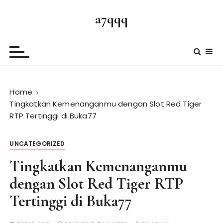
S
a7qqq
k
i
p
t
o
c
Home
o
Tingkatkan Kemenanganmu dengan Slot Red Tiger
n
RTP Tertinggi di Buka77
t
e
n
UNCATEGORIZED
t
Tingkatkan Kemenanganmu
dengan Slot Red Tiger RTP
Tertinggi di Buka77