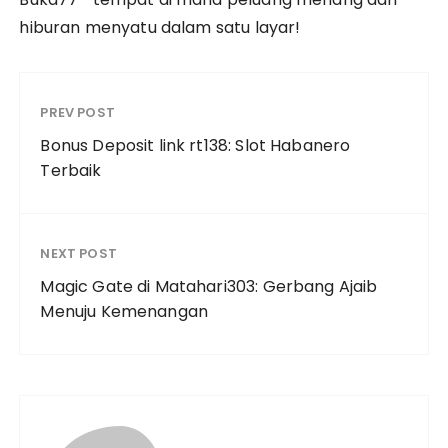
hiburan menyatu dalam satu layar!
PREV POST
Bonus Deposit link rt138: Slot Habanero
Terbaik
NEXT POST
Magic Gate di Matahari303: Gerbang Ajaib
Menuju Kemenangan