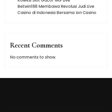
Koleksi Slot Gacor MG Live
Betwin188 Membawa Revolusi Judi Live
Casino di Indonesia Bersama Ion Casino
Recent Comments
No comments to show.