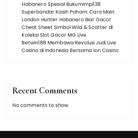
Habanero Spesial Bukumimpi138
Superbandar Kasih Paham: Cara Main
London Hunter Habanero Biar Gacor
Cheat Sheet Simbol Wild & Scatter di
Koleksi Slot Gacor MG Live
Betwin188 Membawa Revolusi Judi Live
Casino di Indonesia Bersama Ion Casino
Recent Comments
No comments to show.