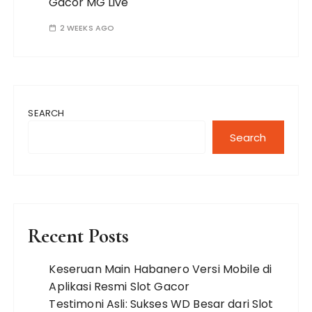
Gacor MG Live
2 WEEKS AGO
SEARCH
Search
Recent Posts
Keseruan Main Habanero Versi Mobile di
Aplikasi Resmi Slot Gacor
Testimoni Asli: Sukses WD Besar dari Slot