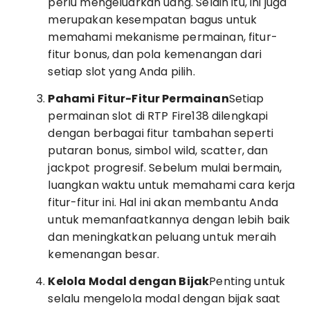
perlu mengeluarkan uang. Selain itu, ini juga
merupakan kesempatan bagus untuk
memahami mekanisme permainan, fitur-
fitur bonus, dan pola kemenangan dari
setiap slot yang Anda pilih.
Pahami Fitur-Fitur Permainan
Setiap
permainan slot di RTP Fire138 dilengkapi
dengan berbagai fitur tambahan seperti
putaran bonus, simbol wild, scatter, dan
jackpot progresif. Sebelum mulai bermain,
luangkan waktu untuk memahami cara kerja
fitur-fitur ini. Hal ini akan membantu Anda
untuk memanfaatkannya dengan lebih baik
dan meningkatkan peluang untuk meraih
kemenangan besar.
Kelola Modal dengan Bijak
Penting untuk
selalu mengelola modal dengan bijak saat