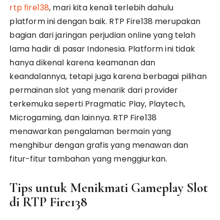
rtp fire138
, mari kita kenali terlebih dahulu
platform ini dengan baik. RTP Fire138 merupakan
bagian dari jaringan perjudian online yang telah
lama hadir di pasar Indonesia. Platform ini tidak
hanya dikenal karena keamanan dan
keandalannya, tetapi juga karena berbagai pilihan
permainan slot yang menarik dari provider
terkemuka seperti Pragmatic Play, Playtech,
Microgaming, dan lainnya. RTP Fire138
menawarkan pengalaman bermain yang
menghibur dengan grafis yang menawan dan
fitur-fitur tambahan yang menggiurkan.
Tips untuk Menikmati Gameplay Slot
di RTP Fire138