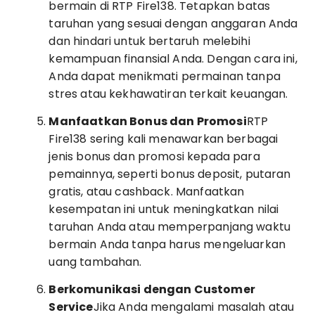
bermain di RTP Fire138. Tetapkan batas
taruhan yang sesuai dengan anggaran Anda
dan hindari untuk bertaruh melebihi
kemampuan finansial Anda. Dengan cara ini,
Anda dapat menikmati permainan tanpa
stres atau kekhawatiran terkait keuangan.
Manfaatkan Bonus dan Promosi
RTP
Fire138 sering kali menawarkan berbagai
jenis bonus dan promosi kepada para
pemainnya, seperti bonus deposit, putaran
gratis, atau cashback. Manfaatkan
kesempatan ini untuk meningkatkan nilai
taruhan Anda atau memperpanjang waktu
bermain Anda tanpa harus mengeluarkan
uang tambahan.
Berkomunikasi dengan Customer
Service
Jika Anda mengalami masalah atau