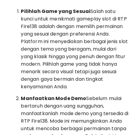
Pilihlah Game yang Sesuai
Salah satu
kunci untuk menikmati gameplay slot di RTP
Fire138 adalah dengan memilih permainan
yang sesuai dengan preferensi Anda.
Platform ini menyediakan berbagai jenis slot
dengan tema yang beragam, mulai dari
yang klasik hingga yang penuh dengan fitur
modern. Pilihlah game yang tidak hanya
menarik secara visual tetapi juga sesuai
dengan gaya bermain dan tingkat
kenyamanan Anda.
Manfaatkan Mode Demo
Sebelum mulai
bertaruh dengan uang sungguhan,
manfaatkanlah mode demo yang tersedia di
RTP Fire138. Mode ini memungkinkan Anda
untuk mencoba berbagai permainan tanpa