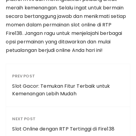
meraih kemenangan. Selalu ingat untuk bermain
secara bertanggung jawab dan menikmati setiap
momen dalam permainan slot online di RTP
Fire138. Jangan ragu untuk menjelajahi berbagai
opsi permainan yang ditawarkan dan mulai
petualangan berjudi online Anda hari ini!
PREV POST
Slot Gacor: Temukan Fitur Terbaik untuk
Kemenangan Lebih Mudah
NEXT POST
Slot Online dengan RTP Tertinggi di Fire138