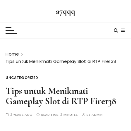
S
a7qqq
k
i
p
t
o
c
Home
o
Tips untuk Menikmati Gameplay Slot di RTP Fire138
n
t
e
UNCATEGORIZED
n
Tips untuk Menikmati
t
Gameplay Slot di RTP Fire138
2 YEARS AGO
READ TIME:
2 MINUTES
BY
ADMIN