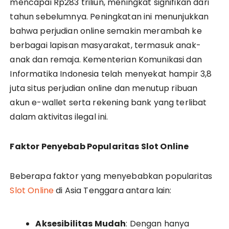
mencapai Rp283 triliun, meningkat signifikan dari
tahun sebelumnya.
Peningkatan ini menunjukkan
bahwa perjudian online semakin merambah ke
berbagai lapisan masyarakat, termasuk anak-
anak dan remaja.
Kementerian Komunikasi dan
Informatika Indonesia telah menyekat hampir 3,8
juta situs perjudian online dan menutup ribuan
akun e-wallet serta rekening bank yang terlibat
dalam aktivitas ilegal ini.
Faktor Penyebab Popularitas Slot Online
Beberapa faktor yang menyebabkan popularitas
Slot Online
di Asia Tenggara antara lain:
Aksesibilitas Mudah
:
Dengan hanya