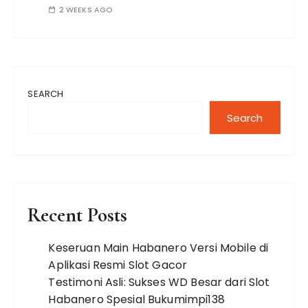
2 WEEKS AGO
SEARCH
Search
Recent Posts
Keseruan Main Habanero Versi Mobile di
Aplikasi Resmi Slot Gacor
Testimoni Asli: Sukses WD Besar dari Slot
Habanero Spesial Bukumimpi138