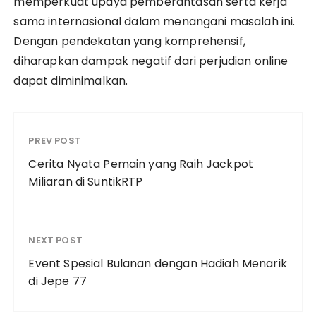
memperkuat upaya pemberantasan serta kerja
sama internasional dalam menangani masalah ini.
Dengan pendekatan yang komprehensif,
diharapkan dampak negatif dari perjudian online
dapat diminimalkan.
PREV POST
Cerita Nyata Pemain yang Raih Jackpot
Miliaran di SuntikRTP
NEXT POST
​Event Spesial Bulanan dengan Hadiah Menarik
di Jepe 77