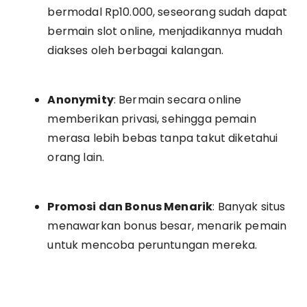
bermodal Rp10.000, seseorang sudah dapat
bermain slot online, menjadikannya mudah
diakses oleh berbagai kalangan.
Anonymity
:
Bermain secara online
memberikan privasi, sehingga pemain
merasa lebih bebas tanpa takut diketahui
orang lain.
Promosi dan Bonus Menarik
:
Banyak situs
menawarkan bonus besar, menarik pemain
untuk mencoba peruntungan mereka.