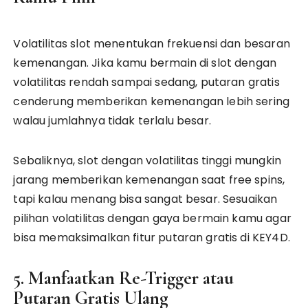
Volatilitas slot menentukan frekuensi dan besaran
kemenangan. Jika kamu bermain di slot dengan
volatilitas rendah sampai sedang, putaran gratis
cenderung memberikan kemenangan lebih sering
walau jumlahnya tidak terlalu besar.
Sebaliknya, slot dengan volatilitas tinggi mungkin
jarang memberikan kemenangan saat free spins,
tapi kalau menang bisa sangat besar. Sesuaikan
pilihan volatilitas dengan gaya bermain kamu agar
bisa memaksimalkan fitur putaran gratis di KEY4D.
5. Manfaatkan Re-Trigger atau
Putaran Gratis Ulang