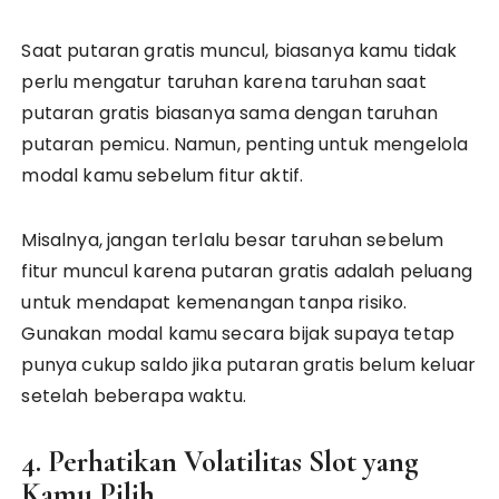
Saat putaran gratis muncul, biasanya kamu tidak
perlu mengatur taruhan karena taruhan saat
putaran gratis biasanya sama dengan taruhan
putaran pemicu. Namun, penting untuk mengelola
modal kamu sebelum fitur aktif.
Misalnya, jangan terlalu besar taruhan sebelum
fitur muncul karena putaran gratis adalah peluang
untuk mendapat kemenangan tanpa risiko.
Gunakan modal kamu secara bijak supaya tetap
punya cukup saldo jika putaran gratis belum keluar
setelah beberapa waktu.
4. Perhatikan Volatilitas Slot yang
Kamu Pilih