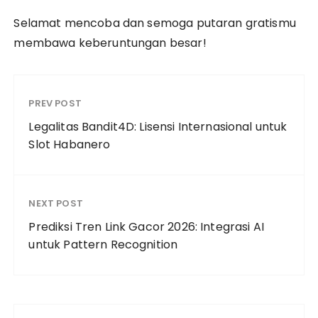
Selamat mencoba dan semoga putaran gratismu
membawa keberuntungan besar!
PREV POST
Legalitas Bandit4D: Lisensi Internasional untuk
Slot Habanero
NEXT POST
Prediksi Tren Link Gacor 2026: Integrasi AI
untuk Pattern Recognition