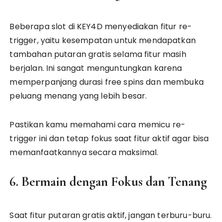
Beberapa slot di KEY4D menyediakan fitur re-
trigger, yaitu kesempatan untuk mendapatkan
tambahan putaran gratis selama fitur masih
berjalan. Ini sangat menguntungkan karena
memperpanjang durasi free spins dan membuka
peluang menang yang lebih besar.
Pastikan kamu memahami cara memicu re-
trigger ini dan tetap fokus saat fitur aktif agar bisa
memanfaatkannya secara maksimal.
6. Bermain dengan Fokus dan Tenang
Saat fitur putaran gratis aktif, jangan terburu-buru.