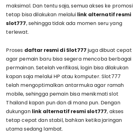
maksimal. Dan tentu saja, semua akses ke promosi
tetap bisa dilakukan melalui
link alternatif resmi
slot777
, sehingga tidak ada momen seru yang
terlewat.
Proses
daftar resmi di Slot777
juga dibuat cepat
agar pemain baru bisa segera mencoba berbagai
permainan. Setelah verifikasi, login bisa dilakukan
kapan saja melalui HP atau komputer. Slot777
telah mengoptimalkan antarmuka agar ramah
mobile, sehingga pemain bisa menikmati slot
Thailand kapan pun dan di mana pun. Dengan
dukungan
link alternatif resmi slot777
, akses
tetap cepat dan stabil, bahkan ketika jaringan
utama sedang lambat.