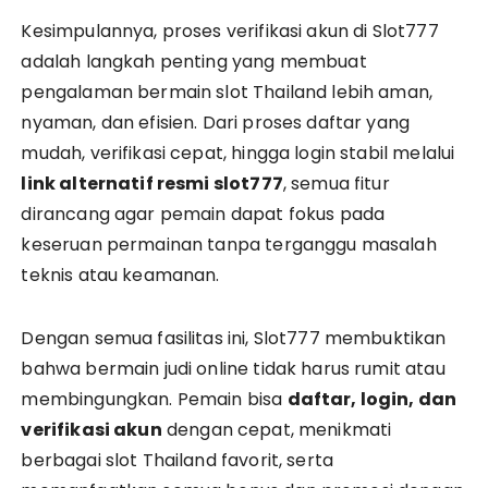
Kesimpulannya, proses verifikasi akun di Slot777
adalah langkah penting yang membuat
pengalaman bermain slot Thailand lebih aman,
nyaman, dan efisien. Dari proses daftar yang
mudah, verifikasi cepat, hingga login stabil melalui
link alternatif resmi slot777
, semua fitur
dirancang agar pemain dapat fokus pada
keseruan permainan tanpa terganggu masalah
teknis atau keamanan.
Dengan semua fasilitas ini, Slot777 membuktikan
bahwa bermain judi online tidak harus rumit atau
membingungkan. Pemain bisa
daftar, login, dan
verifikasi akun
dengan cepat, menikmati
berbagai slot Thailand favorit, serta