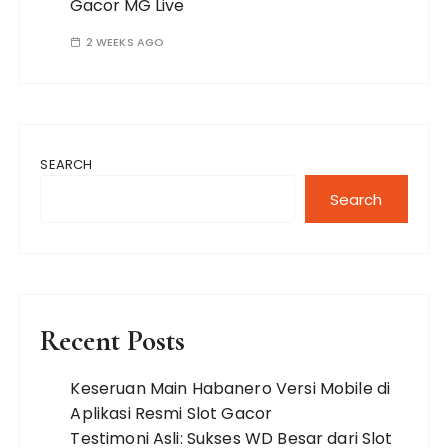
Gacor MG Live
2 WEEKS AGO
SEARCH
Search
Recent Posts
Keseruan Main Habanero Versi Mobile di
Aplikasi Resmi Slot Gacor
Testimoni Asli: Sukses WD Besar dari Slot