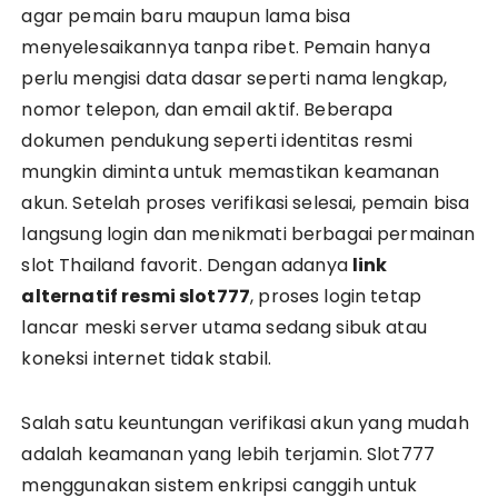
agar pemain baru maupun lama bisa
menyelesaikannya tanpa ribet. Pemain hanya
perlu mengisi data dasar seperti nama lengkap,
nomor telepon, dan email aktif. Beberapa
dokumen pendukung seperti identitas resmi
mungkin diminta untuk memastikan keamanan
akun. Setelah proses verifikasi selesai, pemain bisa
langsung login dan menikmati berbagai permainan
slot Thailand favorit. Dengan adanya
link
alternatif resmi slot777
, proses login tetap
lancar meski server utama sedang sibuk atau
koneksi internet tidak stabil.
Salah satu keuntungan verifikasi akun yang mudah
adalah keamanan yang lebih terjamin. Slot777
menggunakan sistem enkripsi canggih untuk