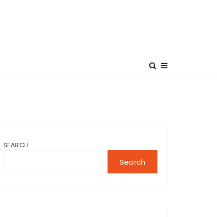
SEARCH
Search