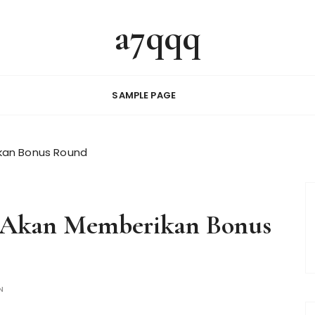
a7qqq
SAMPLE PAGE
kan Bonus Round
w Akan Memberikan Bonus
N