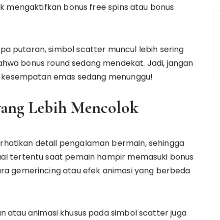
uk mengaktifkan bonus free spins atau bonus
 putaran, simbol scatter muncul lebih sering
 bahwa bonus round sedang mendekat. Jadi, jangan
ena kesempatan emas sedang menunggu!
 yang Lebih Mencolok
atikan detail pengalaman bermain, sehingga
al tertentu saat pemain hampir memasuki bonus
ra gemerincing atau efek animasi yang berbeda
ngan atau animasi khusus pada simbol scatter juga