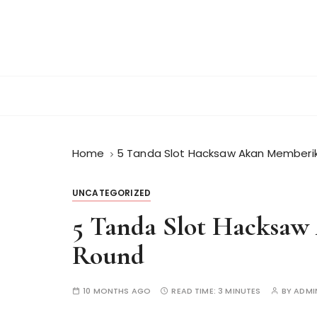
S
k
i
p
t
o
c
o
n
Home
5 Tanda Slot Hacksaw Akan Memberi
t
e
UNCATEGORIZED
n
5 Tanda Slot Hacksa
t
Round
10 MONTHS AGO
READ TIME:
3 MINUTES
BY
ADMI