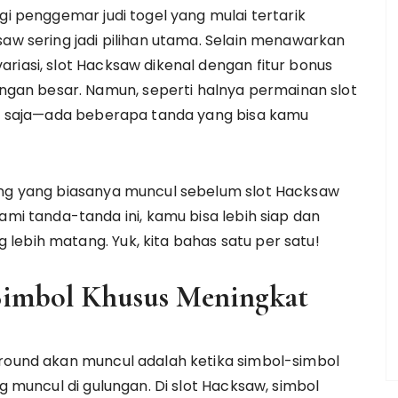
agi penggemar judi togel yang mulai tertarik
saw sering jadi pilihan utama. Selain menawarkan
riasi, slot Hacksaw dikenal dengan fitur bonus
an besar. Namun, seperti halnya permainan slot
itu saja—ada beberapa tanda yang bisa kamu
ting yang biasanya muncul sebelum slot Hacksaw
 tanda-tanda ini, kamu bisa lebih siap dan
lebih matang. Yuk, kita bahas satu per satu!
Simbol Khusus Meningkat
 round akan muncul adalah ketika simbol-simbol
ng muncul di gulungan. Di slot Hacksaw, simbol