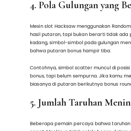
4.
Pola Gulungan yang Be
Mesin slot Hacksaw menggunakan Random
hasil putaran, tapi bukan berarti tidak ad
kadang, simbol-simbol pada gulungan me
bahwa putaran bonus hampir tiba.
Contohnya, simbol scatter muncul di posi
bonus, tapi belum sempurna. Jika kamu meli
biasanya di putaran berikutnya bonus roun
5.
Jumlah Taruhan Menin
Beberapa pemain percaya bahwa taruhan ya