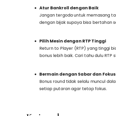
Atur Bankroll dengan Baik
Jangan tergoda untuk memasang taru
dengan bijak supaya bisa bertahan 
Pilih Mesin dengan RTP Tinggi
Return to Player (RTP) yang tinggi 
bonus lebih baik. Cari tahu dulu RTP
Bermain dengan Sabar dan Fokus
Bonus round tidak selalu muncul dala
setiap putaran agar tetap fokus.