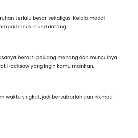
han terlalu besar sekaligus. Kelola modal
sampai bonus round datang.
biasanya berarti peluang menang dan munculnya
 slot Hacksaw yang ingin kamu mainkan.
m waktu singkat, jadi bersabarlah dan nikmati