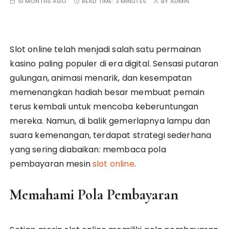
10 MONTHS AGO
READ TIME:
3 MINUTES
BY
ADMIN
Slot online telah menjadi salah satu permainan
kasino paling populer di era digital. Sensasi putaran
gulungan, animasi menarik, dan kesempatan
memenangkan hadiah besar membuat pemain
terus kembali untuk mencoba keberuntungan
mereka. Namun, di balik gemerlapnya lampu dan
suara kemenangan, terdapat strategi sederhana
yang sering diabaikan: membaca pola
pembayaran mesin
slot online
.
Memahami Pola Pembayaran