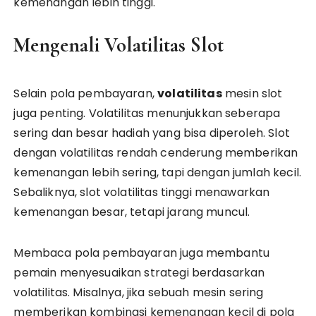
kemenangan lebih tinggi.
Mengenali Volatilitas Slot
Selain pola pembayaran,
volatilitas
mesin slot
juga penting. Volatilitas menunjukkan seberapa
sering dan besar hadiah yang bisa diperoleh. Slot
dengan volatilitas rendah cenderung memberikan
kemenangan lebih sering, tapi dengan jumlah kecil.
Sebaliknya, slot volatilitas tinggi menawarkan
kemenangan besar, tetapi jarang muncul.
Membaca pola pembayaran juga membantu
pemain menyesuaikan strategi berdasarkan
volatilitas. Misalnya, jika sebuah mesin sering
memberikan kombinasi kemenangan kecil di pola