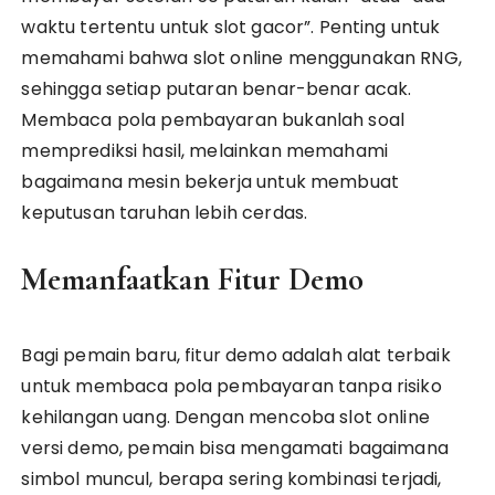
waktu tertentu untuk slot gacor”. Penting untuk
memahami bahwa slot online menggunakan RNG,
sehingga setiap putaran benar-benar acak.
Membaca pola pembayaran bukanlah soal
memprediksi hasil, melainkan memahami
bagaimana mesin bekerja untuk membuat
keputusan taruhan lebih cerdas.
Memanfaatkan Fitur Demo
Bagi pemain baru, fitur demo adalah alat terbaik
untuk membaca pola pembayaran tanpa risiko
kehilangan uang. Dengan mencoba slot online
versi demo, pemain bisa mengamati bagaimana
simbol muncul, berapa sering kombinasi terjadi,