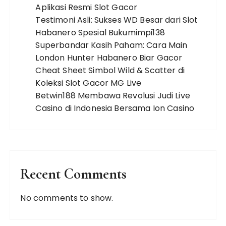
Aplikasi Resmi Slot Gacor
Testimoni Asli: Sukses WD Besar dari Slot
Habanero Spesial Bukumimpi138
Superbandar Kasih Paham: Cara Main
London Hunter Habanero Biar Gacor
Cheat Sheet Simbol Wild & Scatter di
Koleksi Slot Gacor MG Live
Betwin188 Membawa Revolusi Judi Live
Casino di Indonesia Bersama Ion Casino
Recent Comments
No comments to show.