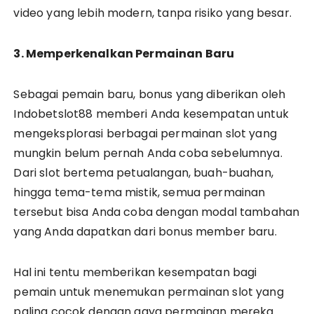
video yang lebih modern, tanpa risiko yang besar.
3. Memperkenalkan Permainan Baru
Sebagai pemain baru, bonus yang diberikan oleh
Indobetslot88 memberi Anda kesempatan untuk
mengeksplorasi berbagai permainan slot yang
mungkin belum pernah Anda coba sebelumnya.
Dari slot bertema petualangan, buah-buahan,
hingga tema-tema mistik, semua permainan
tersebut bisa Anda coba dengan modal tambahan
yang Anda dapatkan dari bonus member baru.
Hal ini tentu memberikan kesempatan bagi
pemain untuk menemukan permainan slot yang
paling cocok dengan gaya permainan mereka.