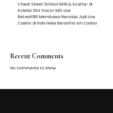
Cheat Sheet Simbol Wild & Scatter di
Koleksi Slot Gacor MG Live
Betwin188 Membawa Revolusi Judi Live
Casino di Indonesia Bersama Ion Casino
Recent Comments
No comments to show.