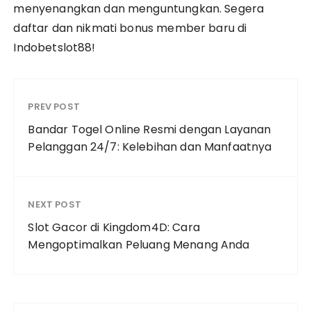
menyenangkan dan menguntungkan. Segera
daftar dan nikmati bonus member baru di
Indobetslot88!
PREV POST
Bandar Togel Online Resmi dengan Layanan
Pelanggan 24/7: Kelebihan dan Manfaatnya
NEXT POST
Slot Gacor di Kingdom4D: Cara
Mengoptimalkan Peluang Menang Anda