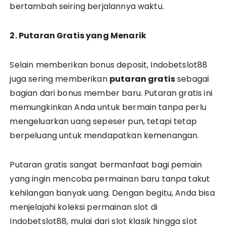
bertambah seiring berjalannya waktu.
2. Putaran Gratis yang Menarik
Selain memberikan bonus deposit, Indobetslot88
juga sering memberikan
putaran gratis
sebagai
bagian dari bonus member baru. Putaran gratis ini
memungkinkan Anda untuk bermain tanpa perlu
mengeluarkan uang sepeser pun, tetapi tetap
berpeluang untuk mendapatkan kemenangan.
Putaran gratis sangat bermanfaat bagi pemain
yang ingin mencoba permainan baru tanpa takut
kehilangan banyak uang. Dengan begitu, Anda bisa
menjelajahi koleksi permainan slot di
Indobetslot88, mulai dari slot klasik hingga slot