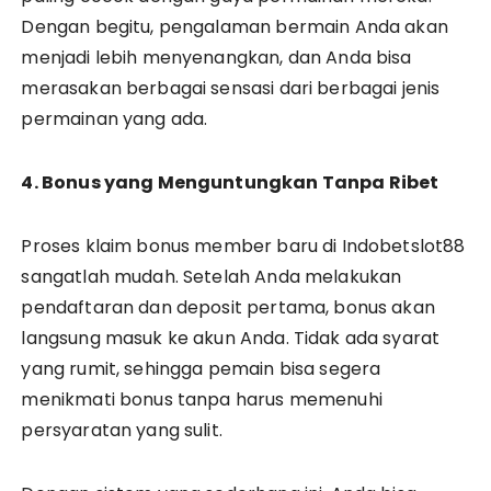
Dengan begitu, pengalaman bermain Anda akan
menjadi lebih menyenangkan, dan Anda bisa
merasakan berbagai sensasi dari berbagai jenis
permainan yang ada.
4. Bonus yang Menguntungkan Tanpa Ribet
Proses klaim bonus member baru di Indobetslot88
sangatlah mudah. Setelah Anda melakukan
pendaftaran dan deposit pertama, bonus akan
langsung masuk ke akun Anda. Tidak ada syarat
yang rumit, sehingga pemain bisa segera
menikmati bonus tanpa harus memenuhi
persyaratan yang sulit.