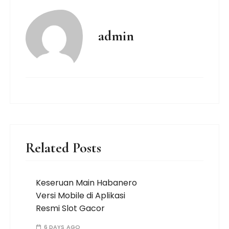
admin
Related Posts
Keseruan Main Habanero
Versi Mobile di Aplikasi
Resmi Slot Gacor
6 DAYS AGO