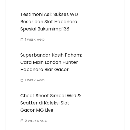
Testimoni Asli: Sukses WD
Besar dari Slot Habanero
Spesial Bukumimpi138
1 WEEK AGO
Superbandar Kasih Paham:
Cara Main London Hunter
Habanero Biar Gacor
1 WEEK AGO
Cheat Sheet Simbol Wild &
Scatter di Koleksi Slot
Gacor MG Live
2 WEEKS AGO