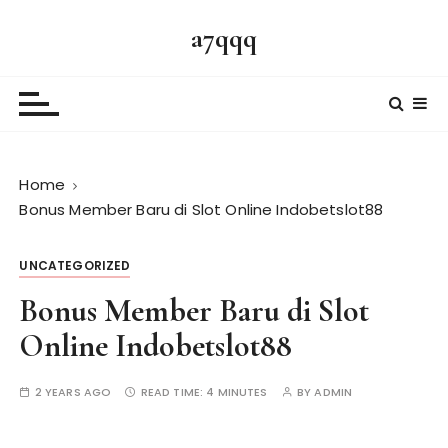
S
a7qqq
k
i
p
t
o
c
Home
o
Bonus Member Baru di Slot Online Indobetslot88
n
t
e
UNCATEGORIZED
n
Bonus Member Baru di Slot
t
Online Indobetslot88
2 YEARS AGO
READ TIME:
4 MINUTES
BY
ADMIN