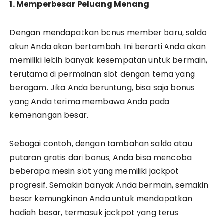
1. Memperbesar Peluang Menang
Dengan mendapatkan bonus member baru, saldo
akun Anda akan bertambah. Ini berarti Anda akan
memiliki lebih banyak kesempatan untuk bermain,
terutama di permainan slot dengan tema yang
beragam. Jika Anda beruntung, bisa saja bonus
yang Anda terima membawa Anda pada
kemenangan besar.
Sebagai contoh, dengan tambahan saldo atau
putaran gratis dari bonus, Anda bisa mencoba
beberapa mesin slot yang memiliki jackpot
progresif. Semakin banyak Anda bermain, semakin
besar kemungkinan Anda untuk mendapatkan
hadiah besar, termasuk jackpot yang terus