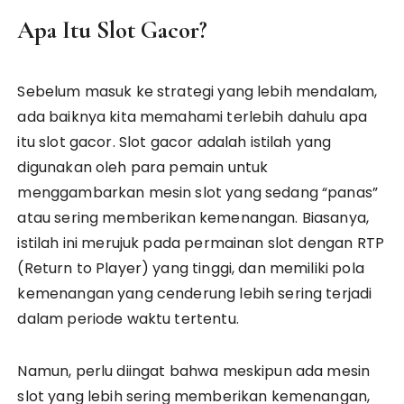
Apa Itu Slot Gacor?
Sebelum masuk ke strategi yang lebih mendalam,
ada baiknya kita memahami terlebih dahulu apa
itu slot gacor. Slot gacor adalah istilah yang
digunakan oleh para pemain untuk
menggambarkan mesin slot yang sedang “panas”
atau sering memberikan kemenangan. Biasanya,
istilah ini merujuk pada permainan slot dengan RTP
(Return to Player) yang tinggi, dan memiliki pola
kemenangan yang cenderung lebih sering terjadi
dalam periode waktu tertentu.
Namun, perlu diingat bahwa meskipun ada mesin
slot yang lebih sering memberikan kemenangan,