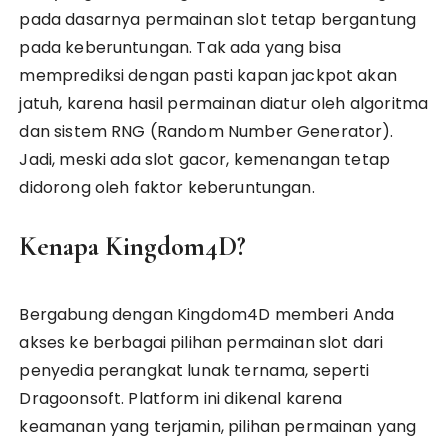
pada dasarnya permainan slot tetap bergantung
pada keberuntungan. Tak ada yang bisa
memprediksi dengan pasti kapan jackpot akan
jatuh, karena hasil permainan diatur oleh algoritma
dan sistem RNG (Random Number Generator).
Jadi, meski ada slot gacor, kemenangan tetap
didorong oleh faktor keberuntungan.
Kenapa Kingdom4D?
Bergabung dengan Kingdom4D memberi Anda
akses ke berbagai pilihan permainan slot dari
penyedia perangkat lunak ternama, seperti
Dragoonsoft. Platform ini dikenal karena
keamanan yang terjamin, pilihan permainan yang