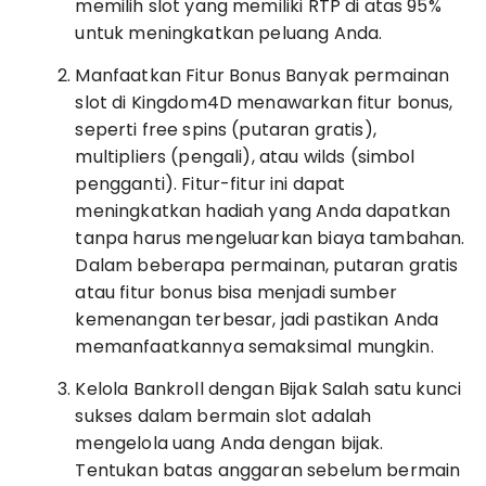
memilih slot yang memiliki RTP di atas 95%
untuk meningkatkan peluang Anda.
Manfaatkan Fitur Bonus Banyak permainan
slot di Kingdom4D menawarkan fitur bonus,
seperti free spins (putaran gratis),
multipliers (pengali), atau wilds (simbol
pengganti). Fitur-fitur ini dapat
meningkatkan hadiah yang Anda dapatkan
tanpa harus mengeluarkan biaya tambahan.
Dalam beberapa permainan, putaran gratis
atau fitur bonus bisa menjadi sumber
kemenangan terbesar, jadi pastikan Anda
memanfaatkannya semaksimal mungkin.
Kelola Bankroll dengan Bijak Salah satu kunci
sukses dalam bermain slot adalah
mengelola uang Anda dengan bijak.
Tentukan batas anggaran sebelum bermain