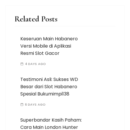
Related Posts
Keseruan Main Habanero
Versi Mobile di Aplikasi
Resmi Slot Gacor
4 DAYS AGO
Testimoni Asli: Sukses WD
Besar dari Slot Habanero
Spesial Bukumimpi138
6 DAYS AGO
Superbandar Kasih Paham:
Cara Main London Hunter