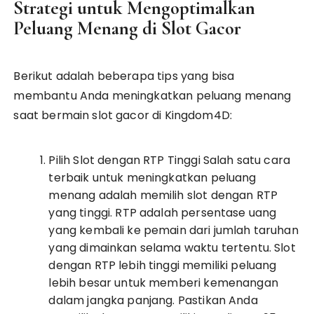
Strategi untuk Mengoptimalkan
Peluang Menang di Slot Gacor
Berikut adalah beberapa tips yang bisa
membantu Anda meningkatkan peluang menang
saat bermain slot gacor di Kingdom4D:
Pilih Slot dengan RTP Tinggi Salah satu cara
terbaik untuk meningkatkan peluang
menang adalah memilih slot dengan RTP
yang tinggi. RTP adalah persentase uang
yang kembali ke pemain dari jumlah taruhan
yang dimainkan selama waktu tertentu. Slot
dengan RTP lebih tinggi memiliki peluang
lebih besar untuk memberi kemenangan
dalam jangka panjang. Pastikan Anda