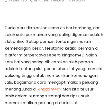
2 YEARS AGO
READ TIME:
3 MINUTES
BY
ADMIN
Dunia perjudian online semakin berkembang, dan
salah satu permainan yang paling digemari adalah
slot online. Setiap pemain tentu ingin meraih
kemenangan besar, terutama ketika bermain di
platform terpercaya seperti Kingdom4D. Salah
satu hal yang sering dibicarakan oleh pemain
adalah tentang slot gacor, atau slot yang memiliki
peluang tinggi untuk memberikan kemenangan.
Lalu, bagaimana cara mengoptimalkan peluang
menang Anda di
kingdom4d
? Mari kita telusuri
lebih dalam tentang strategi dan tips untuk
memaksimalkan peluang di dunia slot.