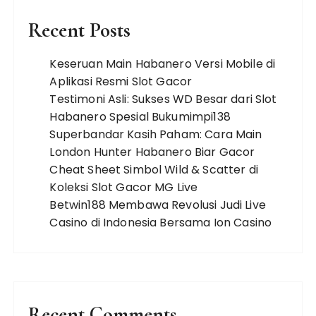
Recent Posts
Keseruan Main Habanero Versi Mobile di
Aplikasi Resmi Slot Gacor
Testimoni Asli: Sukses WD Besar dari Slot
Habanero Spesial Bukumimpi138
Superbandar Kasih Paham: Cara Main
London Hunter Habanero Biar Gacor
Cheat Sheet Simbol Wild & Scatter di
Koleksi Slot Gacor MG Live
Betwin188 Membawa Revolusi Judi Live
Casino di Indonesia Bersama Ion Casino
Recent Comments