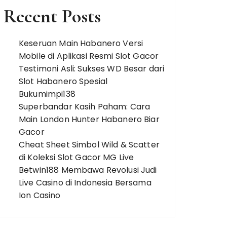
Recent Posts
Keseruan Main Habanero Versi
Mobile di Aplikasi Resmi Slot Gacor
Testimoni Asli: Sukses WD Besar dari
Slot Habanero Spesial
Bukumimpi138
Superbandar Kasih Paham: Cara
Main London Hunter Habanero Biar
Gacor
Cheat Sheet Simbol Wild & Scatter
di Koleksi Slot Gacor MG Live
Betwin188 Membawa Revolusi Judi
Live Casino di Indonesia Bersama
Ion Casino