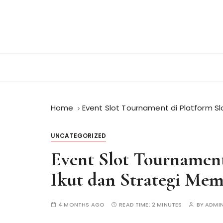
S
k
i
p
t
o
c
o
n
Home
Event Slot Tournament di Platform S
t
e
UNCATEGORIZED
n
Event Slot Tournament
t
Ikut dan Strategi Me
4 MONTHS AGO
READ TIME:
2 MINUTES
BY
ADMI