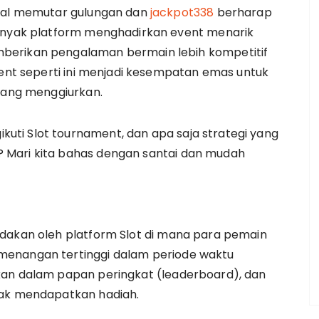
soal memutar gulungan dan
jackpot338
berharap
banyak platform menghadirkan event menarik
berikan pengalaman bermain lebih kompetitif
vent seperti ini menjadi kesempatan emas untuk
 yang menggiurkan.
ti Slot tournament, dan apa saja strategi yang
 Mari kita bahas dengan santai dan mudah
adakan oleh platform Slot di mana para pemain
menangan tertinggi dalam periode waktu
kan dalam papan peringkat (leaderboard), dan
hak mendapatkan hadiah.