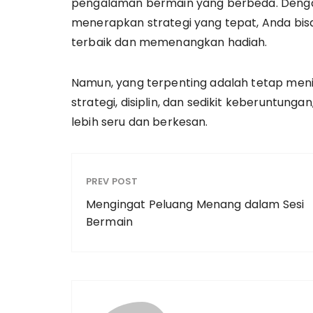
pengalaman bermain yang berbeda. Deng
menerapkan strategi yang tepat, Anda bis
terbaik dan memenangkan hadiah.
Namun, yang terpenting adalah tetap men
strategi, disiplin, dan sedikit keberuntun
lebih seru dan berkesan.
PREV POST
Mengingat Peluang Menang dalam Sesi
Bermain