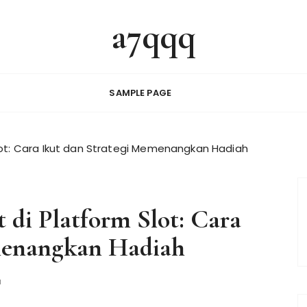
a7qqq
SAMPLE PAGE
lot: Cara Ikut dan Strategi Memenangkan Hadiah
 di Platform Slot: Cara
menangkan Hadiah
N