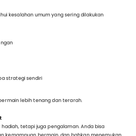
tahui kesalahan umum yang sering dilakukan
tungan
a strategi sendiri
bermain lebih tenang dan terarah.
t
 hadiah, tetapi juga pengalaman. Anda bisa
tkan kemampuan bermain, dan bahkan menemukan