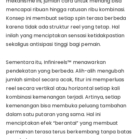
mekanisme ini, jumlah cara untuk menang bisa
mencapai ribuan hingga ratusan ribu kombinasi.
Konsep ini membuat setiap spin terasa berbeda
karena tidak ada struktur reel yang tetap. Hal
inilah yang menciptakan sensasi ketidakpastian
sekaligus antisipasi tinggi bagi pemain.
Sementara itu, Infinireels™ menawarkan
pendekatan yang berbeda. Alih-alih mengubah
jumlah simbol secara acak, fitur ini memperluas
reel secara vertikal atau horizontal setiap kali
kombinasi kemenangan terjadi. Artinya, setiap
kemenangan bisa membuka peluang tambahan
dalam satu putaran yang sama. Hal ini
menciptakan efek “berantai” yang membuat
permainan terasa terus berkembang tanpa batas