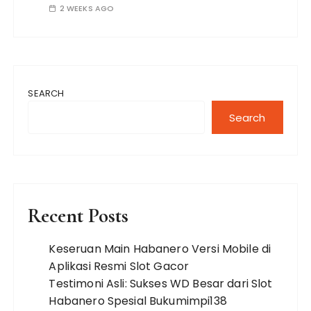
2 WEEKS AGO
SEARCH
Search
Recent Posts
Keseruan Main Habanero Versi Mobile di
Aplikasi Resmi Slot Gacor
Testimoni Asli: Sukses WD Besar dari Slot
Habanero Spesial Bukumimpi138