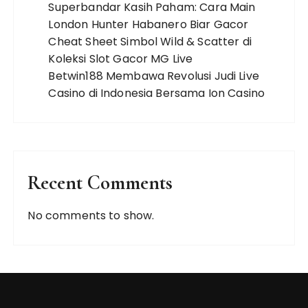
Superbandar Kasih Paham: Cara Main
London Hunter Habanero Biar Gacor
Cheat Sheet Simbol Wild & Scatter di
Koleksi Slot Gacor MG Live
Betwin188 Membawa Revolusi Judi Live
Casino di Indonesia Bersama Ion Casino
Recent Comments
No comments to show.