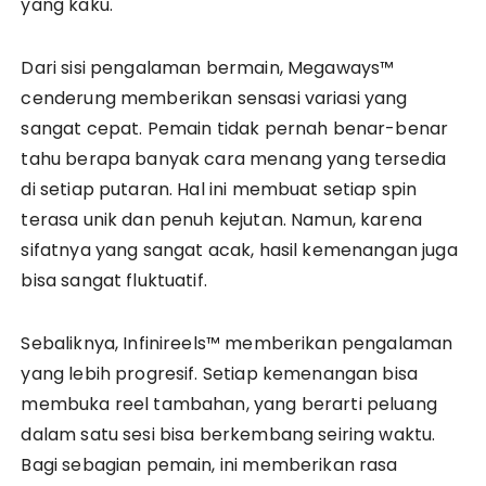
yang kaku.
Dari sisi pengalaman bermain, Megaways™
cenderung memberikan sensasi variasi yang
sangat cepat. Pemain tidak pernah benar-benar
tahu berapa banyak cara menang yang tersedia
di setiap putaran. Hal ini membuat setiap spin
terasa unik dan penuh kejutan. Namun, karena
sifatnya yang sangat acak, hasil kemenangan juga
bisa sangat fluktuatif.
Sebaliknya, Infinireels™ memberikan pengalaman
yang lebih progresif. Setiap kemenangan bisa
membuka reel tambahan, yang berarti peluang
dalam satu sesi bisa berkembang seiring waktu.
Bagi sebagian pemain, ini memberikan rasa