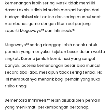
kemenangan lebih sering. Meski tidak memiliki
dasar teknis, istilah ini sudah menjadi bagian dari
budaya diskusi slot online dan sering muncul saat
membahas game dengan fitur reel panjang
seperti Megaways™ dan Infinireels™.
Megaways™ sering dianggap lebih cocok untuk
pemain yang menyukai kejutan besar dalam waktu
singkat. Karena jumlah kombinasi yang sangat
banyak, potensi kemenangan besar bisa muncul
secara tiba-tiba, meskipun tidak sering terjadi. Hal
ini membuatnya menarik bagi pemain yang suka
risiko tinggi.
Sementara Infinireels™ lebih disukai oleh pemain
yang menikmati perkembangan bertahap.