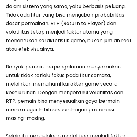
dalam sistem yang sama, yaitu berbasis peluang.
Tidak ada fitur yang bisa mengubah probabilitas
dasar permainan. RTP (Return to Player) dan
volatilitas tetap menjadi faktor utama yang
menentukan karakteristik game, bukan jumlah reel
atau efek visualnya.
Banyak pemain berpengalaman menyarankan
untuk tidak terlalu fokus pada fitur semata,
melainkan memahami karakter game secara
keseluruhan. Dengan mengetahui volatilitas dan
RTP, pemain bisa menyesuaikan gaya bermain
mereka agar lebih sesuai dengan preferensi
masing-masing.
Selain itu, pengelolaan modal juga menjadi faktor