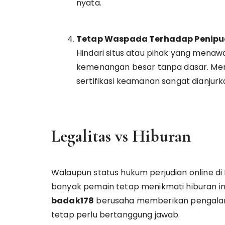
nyata.
Tetap Waspada Terhadap Penip
Hindari situs atau pihak yang menaw
kemenangan besar tanpa dasar. Mema
sertifikasi keamanan sangat dianjurk
Legalitas vs Hiburan
Walaupun status hukum perjudian online di I
banyak pemain tetap menikmati hiburan ini 
badak178
berusaha memberikan pengalam
tetap perlu bertanggung jawab.