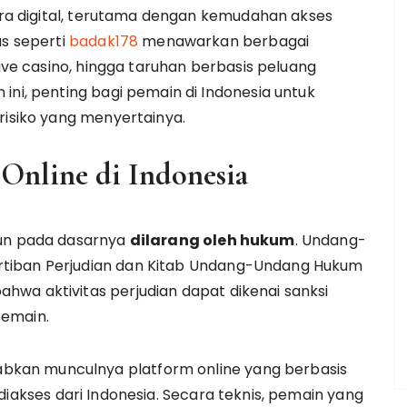
 era digital, terutama dengan kemudahan akses
us seperti
badak178
menawarkan berbagai
live casino, hingga taruhan berbasis peluang
ini, penting bagi pemain di Indonesia untuk
risiko yang menyertainya.
Online di Indonesia
pun pada dasarnya
dilarang oleh hukum
. Undang-
rtiban Perjudian dan Kitab Undang-Undang Hukum
wa aktivitas perjudian dapat dikenai sanksi
pemain.
kan munculnya platform online yang berbasis
diakses dari Indonesia. Secara teknis, pemain yang