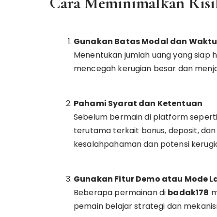
Cara Meminimalkan Risi
Gunakan Batas Modal dan Wakt
Menentukan jumlah uang yang siap h
mencegah kerugian besar dan menj
Pahami Syarat dan Ketentuan
Sebelum bermain di platform sepert
terutama terkait bonus, deposit, da
kesalahpahaman dan potensi kerugi
Gunakan Fitur Demo atau Mode L
Beberapa permainan di
badak178
m
pemain belajar strategi dan mekani