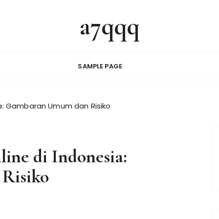
a7qqq
SAMPLE PAGE
sia: Gambaran Umum dan Risiko
line di Indonesia:
Risiko
N