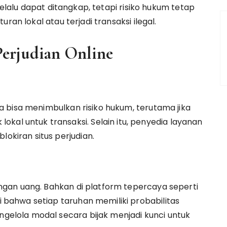
selalu dapat ditangkap, tetapi risiko hukum tetap
ran lokal atau terjadi transaksi ilegal.
Perjudian Online
esia bisa menimbulkan risiko hukum, terutama jika
kal untuk transaksi. Selain itu, penyedia layanan
lokiran situs perjudian.
langan uang. Bahkan di platform tepercaya seperti
bahwa setiap taruhan memiliki probabilitas
ngelola modal secara bijak menjadi kunci untuk