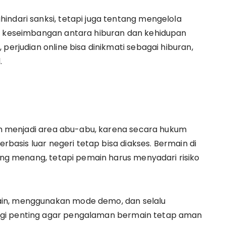
indari sanksi, tetapi juga tentang mengelola
ga keseimbangan antara hiburan dan kehidupan
perjudian online bisa dinikmati sebagai hiburan,
.
sih menjadi area abu-abu, karena secara hukum
erbasis luar negeri tetap bisa diakses. Bermain di
g menang, tetapi pemain harus menyadari risiko
ain, menggunakan mode demo, dan selalu
egi penting agar pengalaman bermain tetap aman