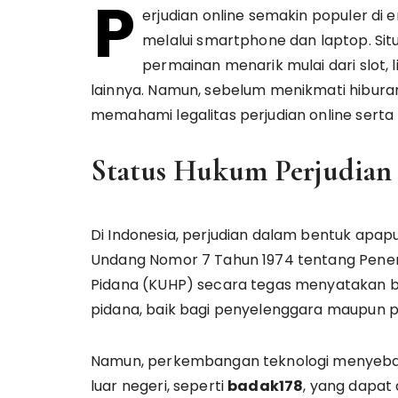
P
erjudian online semakin populer di
melalui smartphone dan laptop. Sit
permainan menarik mulai dari slot, 
lainnya. Namun, sebelum menikmati hiburan 
memahami legalitas perjudian online serta 
Status Hukum Perjudian 
Di Indonesia, perjudian dalam bentuk apa
Undang Nomor 7 Tahun 1974 tentang Pene
Pidana (KUHP) secara tegas menyatakan bah
pidana, baik bagi penyelenggara maupun 
Namun, perkembangan teknologi menyebab
luar negeri, seperti
badak178
, yang dapat 