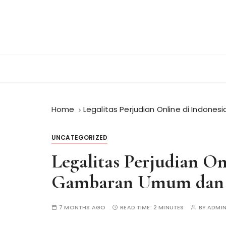
S
k
i
p
t
o
c
o
n
Home
Legalitas Perjudian Online di Indone
t
e
UNCATEGORIZED
n
Legalitas Perjudian On
t
Gambaran Umum dan 
7 MONTHS AGO
READ TIME:
2 MINUTES
BY
ADMI