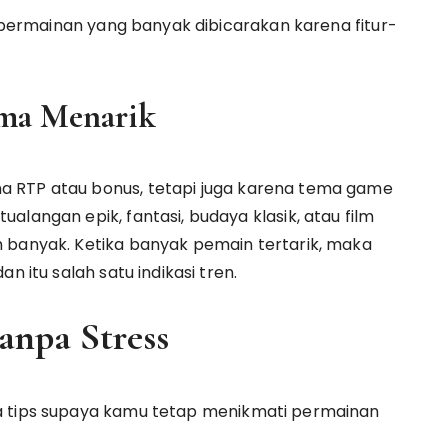
an permainan yang banyak dibicarakan karena fitur-
ema Menarik
a RTP atau bonus, tetapi juga karena tema game
alangan epik, fantasi, budaya klasik, atau film
h banyak. Ketika banyak pemain tertarik, maka
n itu salah satu indikasi tren.
anpa Stress
a tips supaya kamu tetap menikmati permainan