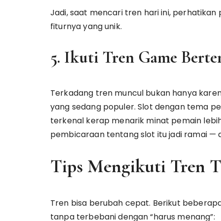
Jadi, saat mencari tren hari ini, perhatik
fiturnya yang unik.
5. Ikuti Tren Game Bert
Terkadang tren muncul bukan hanya karen
yang sedang populer. Slot dengan tema petu
terkenal kerap menarik minat pemain lebi
pembicaraan tentang slot itu jadi ramai — da
Tips Mengikuti Tren T
Tren bisa berubah cepat. Berikut beberap
tanpa terbebani dengan “harus menang”: