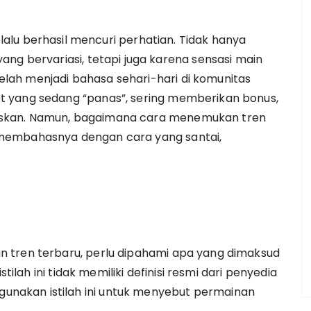
lalu berhasil mencuri perhatian. Tidak hanya
ng bervariasi, tetapi juga karena sensasi main
 telah menjadi bahasa sehari-hari di komunitas
t yang sedang “panas”, sering memberikan bonus,
askan. Namun, bagaimana cara menemukan tren
kan membahasnya dengan cara yang santai,
 tren terbaru, perlu dipahami apa yang dimaksud
stilah ini tidak memiliki definisi resmi dari penyedia
nakan istilah ini untuk menyebut permainan