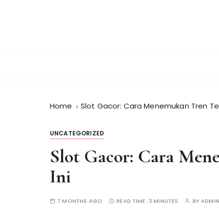
S
k
i
p
t
o
c
o
n
Home
Slot Gacor: Cara Menemukan Tren Terb
t
e
UNCATEGORIZED
n
Slot Gacor: Cara Men
t
Ini
7 MONTHS AGO
READ TIME:
3 MINUTES
BY
ADMI