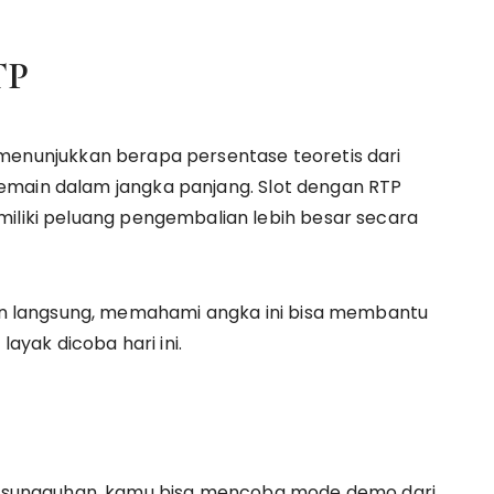
TP
menunjukkan berapa persentase teoretis dari
emain dalam jangka panjang. Slot dengan RTP
miliki peluang pengembalian lebih besar secara
 langsung, memahami angka ini bisa membantu
yak dicoba hari ini.
sungguhan, kamu bisa mencoba mode demo dari