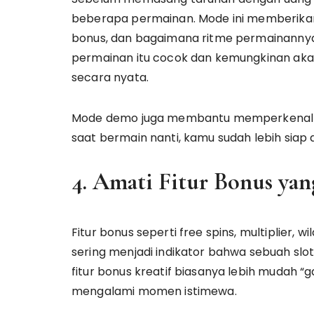
beberapa permainan. Mode ini memberika
bonus, dan bagaimana ritme permainannya 
permainan itu cocok dan kemungkinan aka
secara nyata.
Mode demo juga membantu memperkenalkan
saat bermain nanti, kamu sudah lebih siap
4. Amati Fitur Bonus yan
Fitur bonus seperti free spins, multiplier, 
sering menjadi indikator bahwa sebuah slo
fitur bonus kreatif biasanya lebih mudah
mengalami momen istimewa.