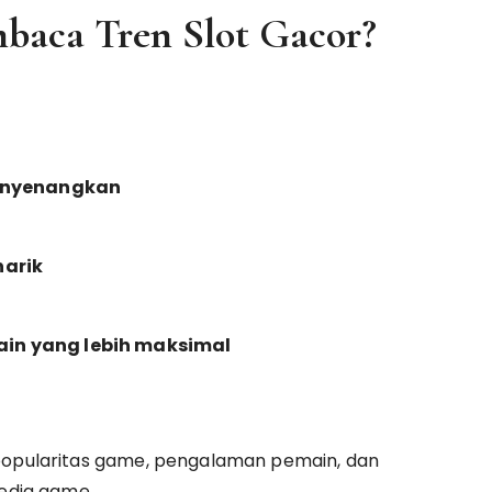
aca Tren Slot Gacor?
menyenangkan
narik
n yang lebih maksimal
 popularitas game, pengalaman pemain, dan
yedia game.