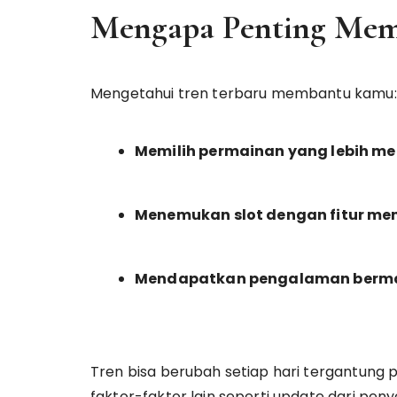
Mengapa Penting Memb
Mengetahui tren terbaru membantu kamu:
Memilih permainan yang lebih 
Menemukan slot dengan fitur me
Mendapatkan pengalaman bermai
Tren bisa berubah setiap hari tergantung
faktor-faktor lain seperti update dari pen