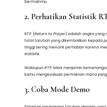
bermainmu.
2. Perhatikan Statistik R
RTP (
Return to Player
) adalah angka yang 
total taruhan yang dikembalikan kepada p
tinggi sering menarik perhatian karena me
statistik.
Walaupun RTP tidak menjamin kemenangan
kamu mengevaluasi permainan mana yang la
3. Coba Mode Demo
Sebelum memasang taruhan dengan uang 