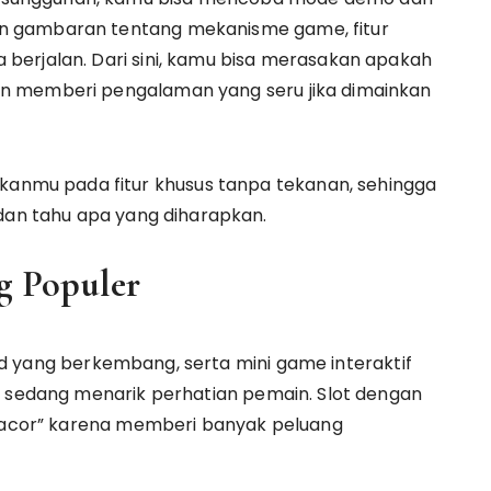
n gambaran tentang mekanisme game, fitur
berjalan. Dari sini, kamu bisa merasakan apakah
n memberi pengalaman yang seru jika dimainkan
mu pada fitur khusus tanpa tekanan, sehingga
 dan tahu apa yang diharapkan.
g Populer
wild yang berkembang, serta mini game interaktif
t sedang menarik perhatian pemain. Slot dengan
 “gacor” karena memberi banyak peluang