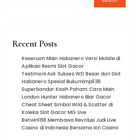
Search
Recent Posts
Keseruan Main Habanero Versi Mobile di
Aplikasi Resmi Slot Gacor
Testimoni Asli: Sukses WD Besar dari Slot
Habanero Spesial Bukumimpi138
Superbandar Kasih Paham: Cara Main
London Hunter Habanero Biar Gacor
Cheat Sheet Simbol Wild & Scatter di
Koleksi Slot Gacor MG Live
Betwin188 Membawa Revolusi Judi Live
Casino di Indonesia Bersama Ion Casino