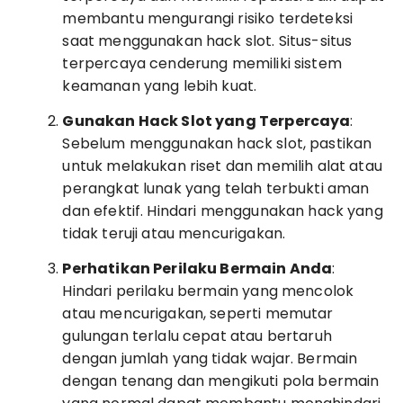
membantu mengurangi risiko terdeteksi
saat menggunakan hack slot. Situs-situs
terpercaya cenderung memiliki sistem
keamanan yang lebih kuat.
Gunakan Hack Slot yang Terpercaya
:
Sebelum menggunakan hack slot, pastikan
untuk melakukan riset dan memilih alat atau
perangkat lunak yang telah terbukti aman
dan efektif. Hindari menggunakan hack yang
tidak teruji atau mencurigakan.
Perhatikan Perilaku Bermain Anda
:
Hindari perilaku bermain yang mencolok
atau mencurigakan, seperti memutar
gulungan terlalu cepat atau bertaruh
dengan jumlah yang tidak wajar. Bermain
dengan tenang dan mengikuti pola bermain