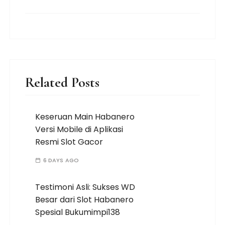
Related Posts
Keseruan Main Habanero
Versi Mobile di Aplikasi
Resmi Slot Gacor
6 DAYS AGO
Testimoni Asli: Sukses WD
Besar dari Slot Habanero
Spesial Bukumimpi138