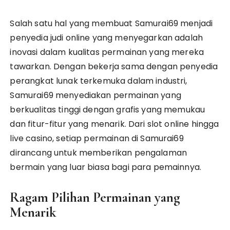
Salah satu hal yang membuat Samurai69 menjadi
penyedia judi online yang menyegarkan adalah
inovasi dalam kualitas permainan yang mereka
tawarkan. Dengan bekerja sama dengan penyedia
perangkat lunak terkemuka dalam industri,
Samurai69 menyediakan permainan yang
berkualitas tinggi dengan grafis yang memukau
dan fitur-fitur yang menarik. Dari slot online hingga
live casino, setiap permainan di Samurai69
dirancang untuk memberikan pengalaman
bermain yang luar biasa bagi para pemainnya.
Ragam Pilihan Permainan yang
Menarik