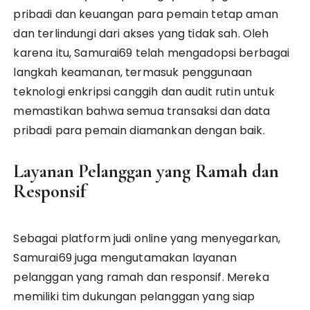
pribadi dan keuangan para pemain tetap aman
dan terlindungi dari akses yang tidak sah. Oleh
karena itu, Samurai69 telah mengadopsi berbagai
langkah keamanan, termasuk penggunaan
teknologi enkripsi canggih dan audit rutin untuk
memastikan bahwa semua transaksi dan data
pribadi para pemain diamankan dengan baik.
Layanan Pelanggan yang Ramah dan
Responsif
Sebagai platform judi online yang menyegarkan,
Samurai69 juga mengutamakan layanan
pelanggan yang ramah dan responsif. Mereka
memiliki tim dukungan pelanggan yang siap