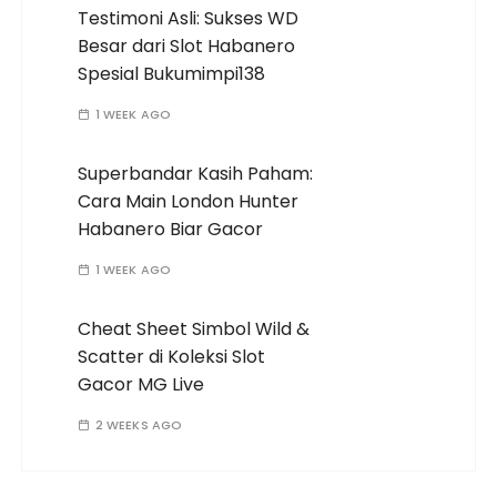
Testimoni Asli: Sukses WD
Besar dari Slot Habanero
Spesial Bukumimpi138
1 WEEK AGO
Superbandar Kasih Paham:
Cara Main London Hunter
Habanero Biar Gacor
1 WEEK AGO
Cheat Sheet Simbol Wild &
Scatter di Koleksi Slot
Gacor MG Live
2 WEEKS AGO