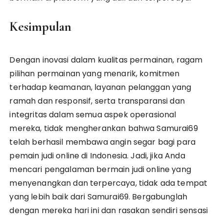
Kesimpulan
Dengan inovasi dalam kualitas permainan, ragam
pilihan permainan yang menarik, komitmen
terhadap keamanan, layanan pelanggan yang
ramah dan responsif, serta transparansi dan
integritas dalam semua aspek operasional
mereka, tidak mengherankan bahwa Samurai69
telah berhasil membawa angin segar bagi para
pemain judi online di Indonesia. Jadi, jika Anda
mencari pengalaman bermain judi online yang
menyenangkan dan terpercaya, tidak ada tempat
yang lebih baik dari Samurai69. Bergabunglah
dengan mereka hari ini dan rasakan sendiri sensasi