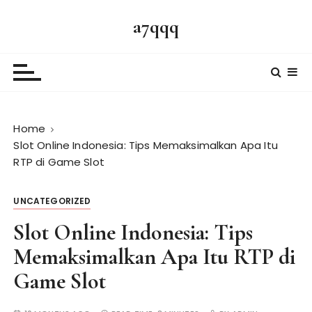
S
a7qqq
k
i
p
t
o
c
Home
o
Slot Online Indonesia: Tips Memaksimalkan Apa Itu
n
RTP di Game Slot
t
e
n
UNCATEGORIZED
t
Slot Online Indonesia: Tips
Memaksimalkan Apa Itu RTP di
Game Slot