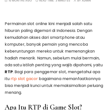
10 MONTHS AGO
READ TIME:
3 MINUTES
BY
ADMIN
Permainan slot online kini menjadi salah satu
hiburan paling digemari di Indonesia. Dengan
kemudahan akses dari smartphone atau
komputer, banyak pemain yang mencoba
keberuntungan mereka untuk memenangkan
hadiah menarik. Namun, sebelum mulai bermain,
ada satu istilah penting yang wajib dipahami, yaitu
RTP
. Bagi para penggemar slot, mengetahui apa
itu
rtp slot gacor
bagaimana memanfaatkannya
bisa menjadi kunci untuk memaksimalkan peluang
menang.
Apa Itu RTP di Game Slot?