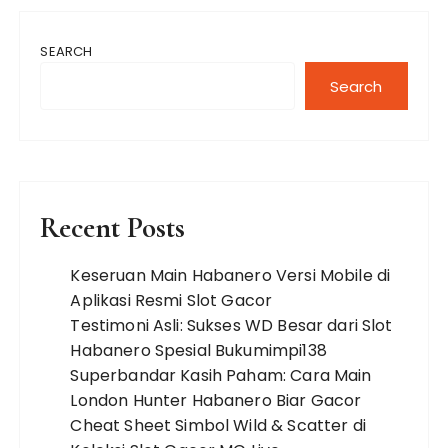
SEARCH
Search
Recent Posts
Keseruan Main Habanero Versi Mobile di
Aplikasi Resmi Slot Gacor
Testimoni Asli: Sukses WD Besar dari Slot
Habanero Spesial Bukumimpi138
Superbandar Kasih Paham: Cara Main
London Hunter Habanero Biar Gacor
Cheat Sheet Simbol Wild & Scatter di