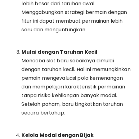
lebih besar dari taruhan awal.
Menggabungkan strategi bermain dengan
fitur ini dapat membuat permainan lebih
seru dan menguntungkan.
Mulai dengan Taruhan Kecil
Mencoba slot baru sebaiknya dimulai
dengan taruhan kecil. Hal ini memungkinkan
pemain mengevaluasi pola kemenangan
dan mempelajari karakteristik permainan
tanpa risiko kehilangan banyak modal.
Setelah paham, baru tingkatkan taruhan
secara bertahap.
Kelola Modal dengan Bijak