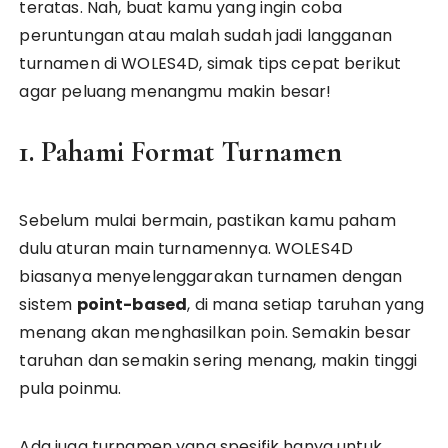
teratas. Nah, buat kamu yang ingin coba
peruntungan atau malah sudah jadi langganan
turnamen di WOLES4D, simak tips cepat berikut
agar peluang menangmu makin besar!
1. Pahami Format Turnamen
Sebelum mulai bermain, pastikan kamu paham
dulu aturan main turnamennya. WOLES4D
biasanya menyelenggarakan turnamen dengan
sistem
point-based
, di mana setiap taruhan yang
menang akan menghasilkan poin. Semakin besar
taruhan dan semakin sering menang, makin tinggi
pula poinmu.
Ada juga turnamen yang spesifik hanya untuk