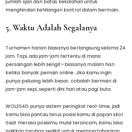
jumlah spin dan batas kekalahan untuk
menghindari kehilangan kontrol dalam bermain.
5. Waktu Adalah Segalanya
Turnamen harian biasanya berlangsung selama 24
jam. Tapi, ada jam-jam tertentu di mana
persaingan lebih sengit—biasanya malam hari
ketika banyak pemain online. Jika kamu ingin
punya peluang lebih besar, cobalah bermain di
jam-jam sepi, seperti dini hari atau pagi buta.
WOLES4D punya sistem peringkat real-time, jadi
kamu bisa pantau terus posisi kamu di papan skor.
Saat merasa posisimu mulai terancam, kamu bisa
naikkan taruhan sedikit untuk mempertahankan