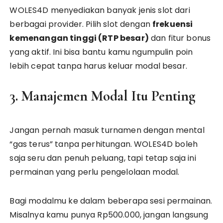
WOLES4D menyediakan banyak jenis slot dari
berbagai provider. Pilih slot dengan
frekuensi
kemenangan tinggi (RTP besar)
dan fitur bonus
yang aktif. Ini bisa bantu kamu ngumpulin poin
lebih cepat tanpa harus keluar modal besar.
3. Manajemen Modal Itu Penting
Jangan pernah masuk turnamen dengan mental
“gas terus” tanpa perhitungan. WOLES4D boleh
saja seru dan penuh peluang, tapi tetap saja ini
permainan yang perlu pengelolaan modal.
Bagi modalmu ke dalam beberapa sesi permainan.
Misalnya kamu punya Rp500.000, jangan langsung