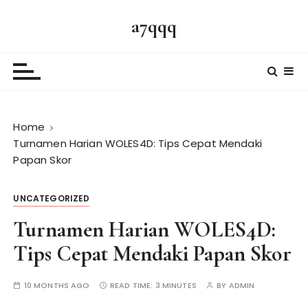
S
a7qqq
k
i
p
t
o
c
Home
o
Turnamen Harian WOLES4D: Tips Cepat Mendaki
n
Papan Skor
t
e
n
UNCATEGORIZED
t
Turnamen Harian WOLES4D:
Tips Cepat Mendaki Papan Skor
10 MONTHS AGO
READ TIME:
3 MINUTES
BY
ADMIN