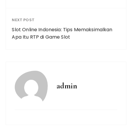
NEXT POST
Slot Online Indonesia: Tips Memaksimalkan
Apa Itu RTP di Game Slot
admin