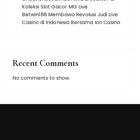
Koleksi Slot Gacor MG Live
Betwin188 Membawa Revolusi Judi Live
Casino di Indonesia Bersama Ion Casino
Recent Comments
No comments to show.