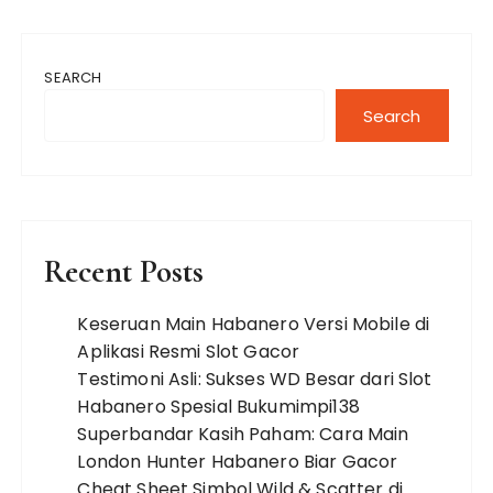
SEARCH
Search
Recent Posts
Keseruan Main Habanero Versi Mobile di
Aplikasi Resmi Slot Gacor
Testimoni Asli: Sukses WD Besar dari Slot
Habanero Spesial Bukumimpi138
Superbandar Kasih Paham: Cara Main
London Hunter Habanero Biar Gacor
Cheat Sheet Simbol Wild & Scatter di