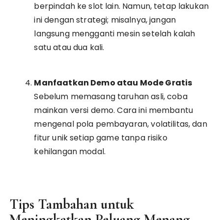
berpindah ke slot lain. Namun, tetap lakukan
ini dengan strategi; misalnya, jangan
langsung mengganti mesin setelah kalah
satu atau dua kali.
Manfaatkan Demo atau Mode Gratis
Sebelum memasang taruhan asli, coba
mainkan versi demo. Cara ini membantu
mengenal pola pembayaran, volatilitas, dan
fitur unik setiap game tanpa risiko
kehilangan modal.
Tips Tambahan untuk
Meningkatkan Peluang Menang