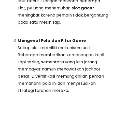
fitur bonus. Dengan mencoba beberapa
slot, peluang menemukan
slot gacor
meningkat karena pemain tidak bergantung
pada satu mesin saja.
Mengenal Pola dan Fitur Game
Setiap slot memiliki mekanisme unik.
Beberapa memberikan kemenangan kecil
tapi sering, sementara yang lain jarang
membayar namun menawarkan jackpot
besar. Diversifikasi memungkinkan pemain
memahami pola ini dan menyesuaikan
strategi taruhan mereka.