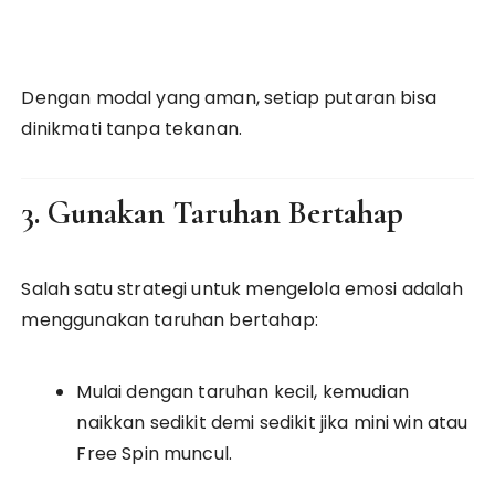
Dengan modal yang aman, setiap putaran bisa
dinikmati tanpa tekanan.
3. Gunakan Taruhan Bertahap
Salah satu strategi untuk mengelola emosi adalah
menggunakan taruhan bertahap:
Mulai dengan taruhan kecil, kemudian
naikkan sedikit demi sedikit jika mini win atau
Free Spin muncul.