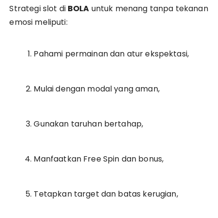
Strategi slot di
BOLA
untuk menang tanpa tekanan
emosi meliputi:
Pahami permainan dan atur ekspektasi,
Mulai dengan modal yang aman,
Gunakan taruhan bertahap,
Manfaatkan Free Spin dan bonus,
Tetapkan target dan batas kerugian,