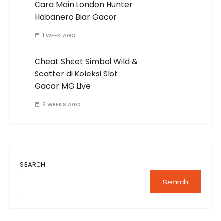
Cara Main London Hunter
Habanero Biar Gacor
1 WEEK AGO
Cheat Sheet Simbol Wild &
Scatter di Koleksi Slot
Gacor MG Live
2 WEEKS AGO
SEARCH
Search