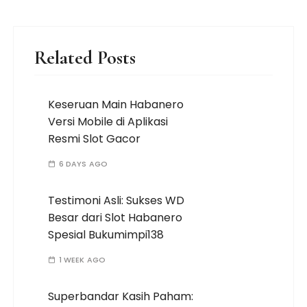
Related Posts
Keseruan Main Habanero
Versi Mobile di Aplikasi
Resmi Slot Gacor
6 DAYS AGO
Testimoni Asli: Sukses WD
Besar dari Slot Habanero
Spesial Bukumimpi138
1 WEEK AGO
Superbandar Kasih Paham: