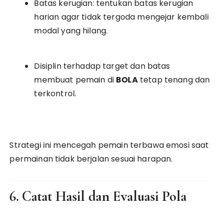
Batas kerugian: tentukan batas kerugian
harian agar tidak tergoda mengejar kembali
modal yang hilang.
Disiplin terhadap target dan batas
membuat pemain di
BOLA
tetap tenang dan
terkontrol.
Strategi ini mencegah pemain terbawa emosi saat
permainan tidak berjalan sesuai harapan.
6. Catat Hasil dan Evaluasi Pola