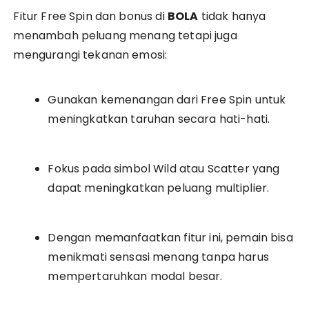
Fitur Free Spin dan bonus di
BOLA
tidak hanya
menambah peluang menang tetapi juga
mengurangi tekanan emosi:
Gunakan kemenangan dari Free Spin untuk
meningkatkan taruhan secara hati-hati.
Fokus pada simbol Wild atau Scatter yang
dapat meningkatkan peluang multiplier.
Dengan memanfaatkan fitur ini, pemain bisa
menikmati sensasi menang tanpa harus
mempertaruhkan modal besar.