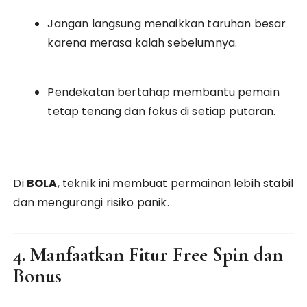
Jangan langsung menaikkan taruhan besar
karena merasa kalah sebelumnya.
Pendekatan bertahap membantu pemain
tetap tenang dan fokus di setiap putaran.
Di
BOLA
, teknik ini membuat permainan lebih stabil
dan mengurangi risiko panik.
4. Manfaatkan Fitur Free Spin dan
Bonus